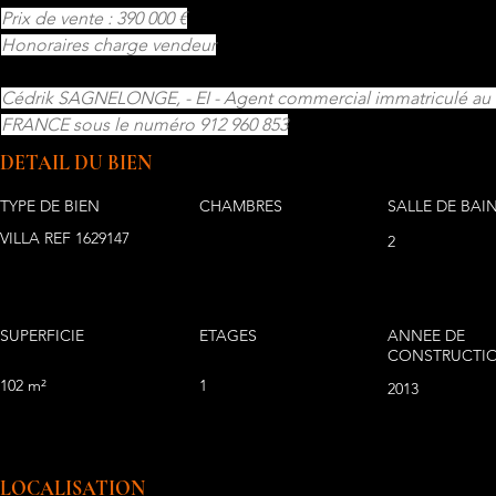
Prix de vente : 390 000 €
Honoraires charge vendeur
Cédrik SAGNELONGE, - EI - Agent commercial immatriculé a
FRANCE sous le numéro 912 960 853
DETAIL DU BIEN
TYPE DE BIEN
CHAMBRES
SALLE DE BAI
VILLA REF 1629147
2
SUPERFICIE
ETAGES
ANNEE DE
CONSTRUCTI
102 m²
1
2013
LOCALISATION