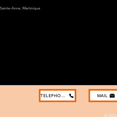
Sainte-Anne, Martinique
TELEPHONE
MAIL
© 2022