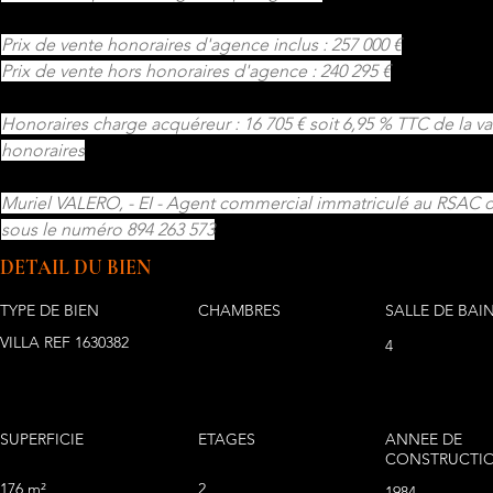
Prix de vente honoraires d'agence inclus : 257 000 €
Prix de vente hors honoraires d'agence : 240 295 €
Honoraires charge acquéreur : 16 705 € soit 6,95 % TTC de la va
honoraires
Muriel VALERO, - EI - Agent commercial immatriculé au RSA
sous le numéro 894 263 573
DETAIL DU BIEN
TYPE DE BIEN
CHAMBRES
SALLE DE BAI
VILLA REF 1630382
4
SUPERFICIE
ETAGES
ANNEE DE
CONSTRUCTI
176 m²
2
1984