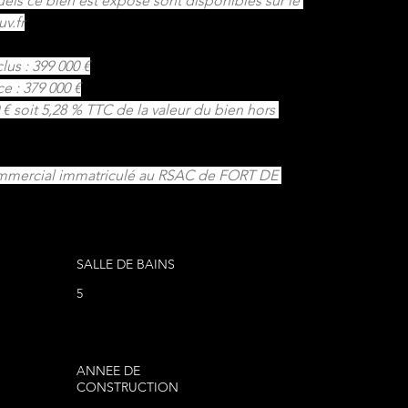
uels ce bien est exposé sont disponibles sur le 
v.fr
lus : 399 000 €
e : 379 000 €
€ soit 5,28 % TTC de la valeur du bien hors 
ommercial immatriculé au RSAC de FORT DE 
SALLE DE BAINS
5
ANNEE DE
CONSTRUCTION