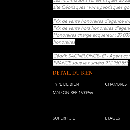
Les informations sur les risques auxq
site Géorisques : 
www.georisques.gou
Prix de vente honoraires d'agence inc
Prix de vente hors honoraires d'agenc
Honoraires charge acquéreur : 20 000 
honoraires
Cédrik 
SAGNELONGE
- EI - Agent c
FRANCE sous le numéro 912 960 853
DETAIL DU BIEN
TYPE DE BIEN
CHAMBRES
MAISON REF 1600966
SUPERFICIE
ETAGES